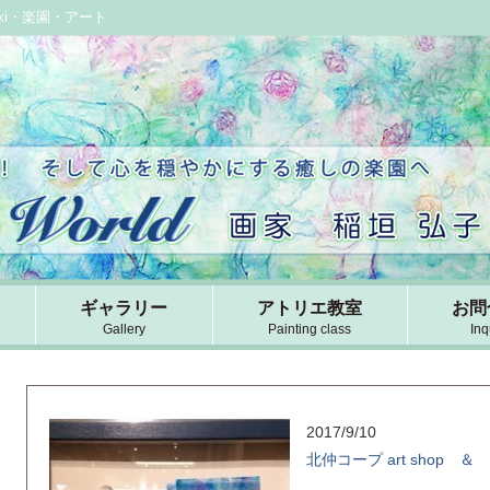
aki・楽園・アート
ギャラリー
アトリエ教室
お問
Gallery
Painting class
Inq
2017/9/10
北仲コープ art shop ＆